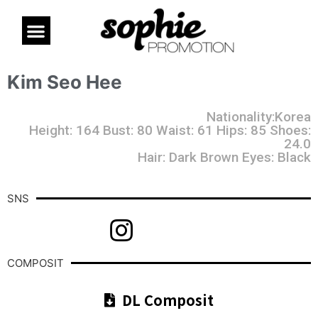
Kim Seo Hee
Nationality:Korea
Height: 164 Bust: 80 Waist: 61 Hips: 85 Shoes:
24.0
Hair: Dark Brown Eyes: Black
SNS
COMPOSIT
DL Composit