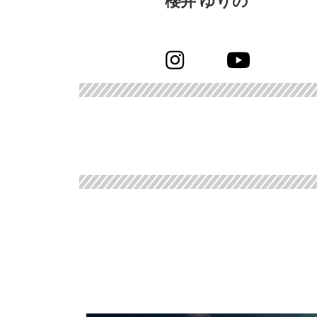
櫻井 ゆりの
TALENT
MC