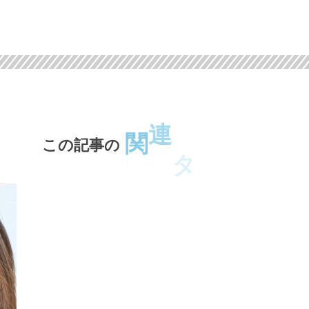
ン
レ
関
連
タ
ト
この記事の