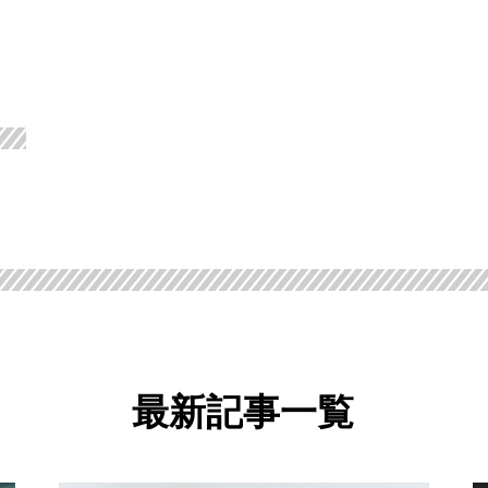
最
新
記
事
一
覧