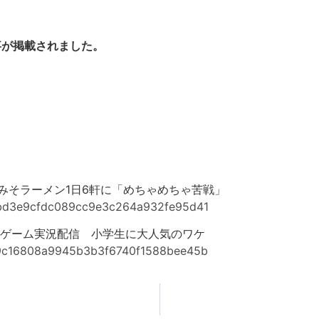
事が掲載されました。
みそラーメン1日6軒に「めちゃめちゃ苦戦」
152bd3e9cfdc089cc9e3c264a932fe95d41
ゲーム実況配信 小学生に大人気のワケ
a3c9c16808a9945b3b3f6740f1588bee45b