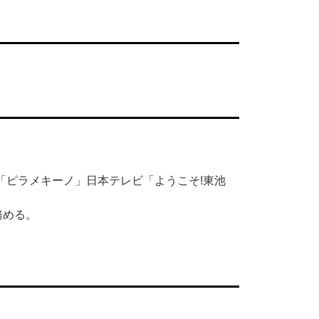
」「ピラメキーノ」日本テレビ「ようこそ!東池
務める。