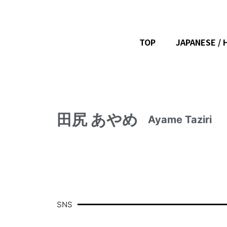
TOP
JAPANESE / 
田尻 あやめ
Ayame Taziri
SNS